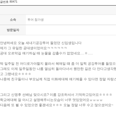
80471
글번호
소속
투어 참가생
방문일자
안녕하세요 오늘 새내기공강투어 들었던 신입생입니다
제가 그 유일한 공대생이었어요ㅋㅋㅋㅋㅋㅋ
공대 오르막길 얘기하실 때 눈물을 감출수가 없었네요....ㅎ.....
딱 일주일 전 어디로가야할지 몰라서 헤매일 떄 좀 더 일찍 공강투어를 들
그래도 이제 일주일동안 나름 열심히 돌아다녀서 웬만한 길은 다 안다고생각
고 그랬네요ㅎㅎㅎㅎ
나중에 친구들이나 부모님께 직접 이화에대해 얘기해줄 수 있다면 정말 자랑
그리고 신명후 선배님 맞으시죠? 이름 강조하셔서 기억하고있어요ㅎㅎㅎㅎ
학교에대해 잘 아시고 설명해주시는모습이 너무 멋있었어요ㅠㅠㅠㅠ
다음에 또 뵐 수 있었으면 좋겠네요ㅎㅎㅎ 오늘 정말 너무 수고 많으셨어요~