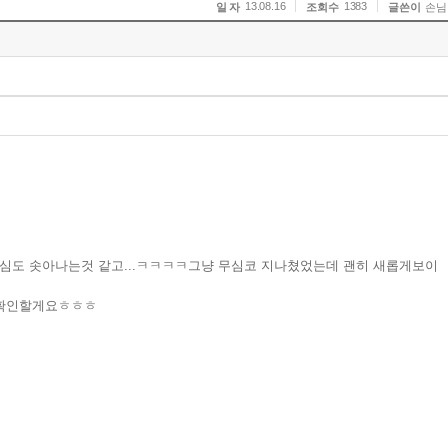
13.08.16
1383
일 자
조회수
글쓴이
손님
교심도 솟아나는것 같고...ㅋㅋㅋㅋ그냥 무심코 지나쳤었는데 괜히 새롭게보이
 확인할게요ㅎㅎㅎ