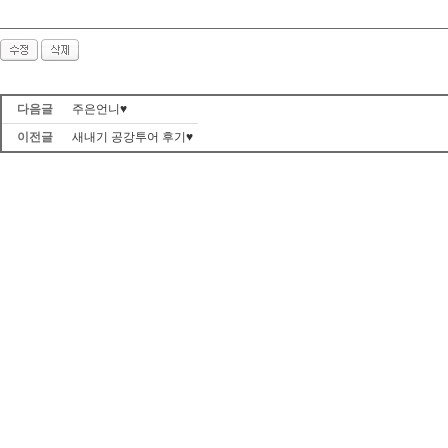
다음글
주은언니♥
이전글
새내기 공강투어 후기♥