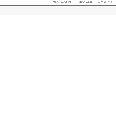
21.08.06
1321
일 자
조회수
글쓴이
전홍구