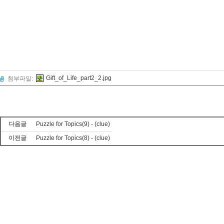
Gift_of_Life_part2_2.jpg
첨부파일:
다음글
Puzzle for Topics(9) - (clue)
이전글
Puzzle for Topics(8) - (clue)