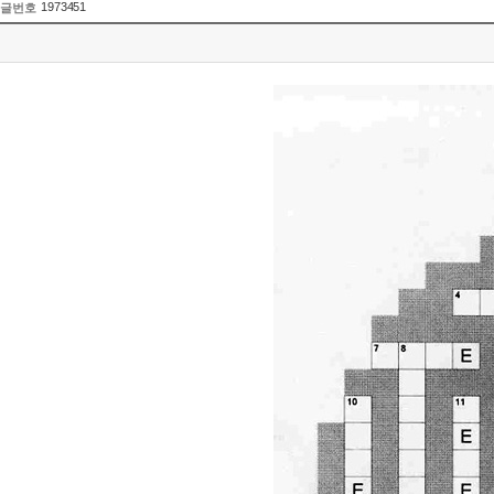
1973451
글번호