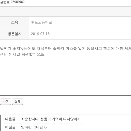
25089962
글번호
소속
후포고등학교
방문일자
2019-07-16
날씨가 좋지않음에도 처음부터 끝까지 미소를 잃지 않으시고 학교에 대한 세세
생님 되시길 응원할게요🙏
다음글
죄송합니다. 성함이 기억이 나지않아서...
이전글
임아람 리더님 ♡