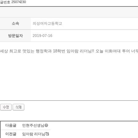
25074230
글번호
소속
의성여자고등학교
방문일자
2019-07-16
세상 최고로 멋있는 행정학과 18학번 임아람 리더님!! 오늘 이화여대 투어 너
다음글
민현주선생님😄
이전글
임아람 리더님🥰