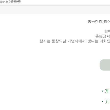
31596075
글번호
총동창회(회장
올
총동창회
행사는 동창의날 기념식에서 '빛나는 이화인' 상