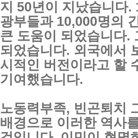
지
50
년이
지났습니다
.
광부들과
10,000
명의
큰
도움이
되었습니다
.
되었습니다
.
외국에서
시적인
버전이라고
할
기여했습니다
.
노동력부족
,
빈곤퇴치
배경으로
이러한
역사
것입니다
.
이민이
현명