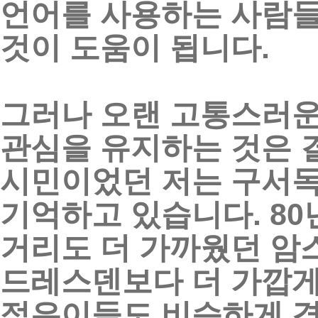
언어를
사용하는
사람
것이
도움이
됩니다
.
그러나
오랜
고통스러
관심을
유지하는
것은
시민이었던
저는
구서
기억하고
있습니다
. 80
거리도
더
가까웠던
암
드레스덴보다
더
가깝
젊은이들도
비슷하게