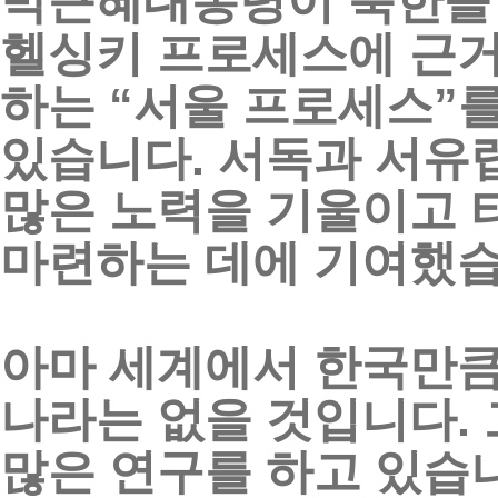
박근혜대통령이
북한을
헬싱키
프로세스에
근
하는
“
서울
프로세스
”
있습니다
.
서독과
서유
많은
노력을
기울이고
마련하는
데에
기여했
아마
세계에서
한국만
나라는
없을
것입니다
.
많은
연구를
하고
있습