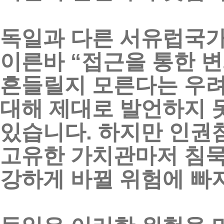
독일과
다른
서유럽국
이른바
“
접근을
통한
변
흔들릴지
모른다는
우
대해
제대로
발언하지
있습니다
.
하지만
인권
고유한
가치관마저
침
강하게
바뀔
위험에
빠