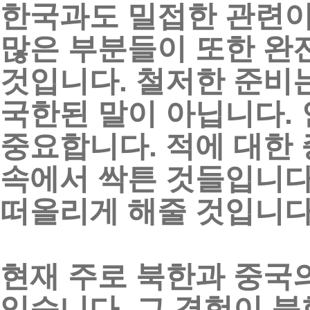
한국과도
밀접한
관련
많은
부분들이
또한
완
것입니다
.
철저한
준비
국한된
말이
아닙니다
.
중요합니다
.
적에
대한
속에서
싹튼
것들입니
떠올리게
해줄
것입니
현재
주로
북한과
중국
있습니다
.
그
경험이
북