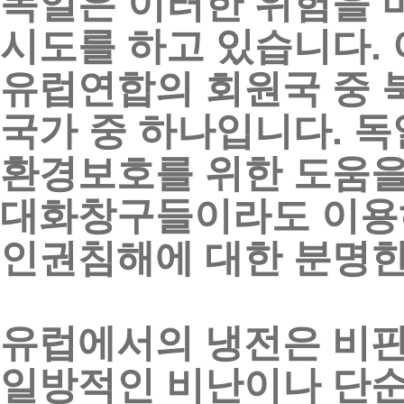
독일은
이러한
위험을
시도를
하고
있습니다
.
유럽연합의
회원국
중
국가
중
하나입니다
.
독
환경보호를
위한
도움
대화창구들이라도
이용
인권침해에
대한
분명
유럽에서의
냉전은
비
일방적인
비난이나
단