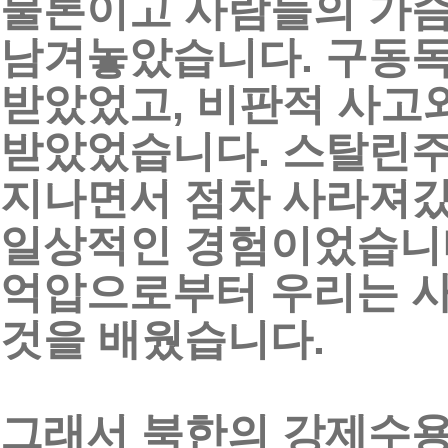
물론이고
사람들의
가
남겨놓았습니다
.
구동
받았었고
,
비판적
사고
받았었습니다
.
스탈린
지나면서
점차
사라져
일상적인
경험이었습니
억압으로부터
우리는
것을
배웠습니다
.
그래서
북한의
강제수