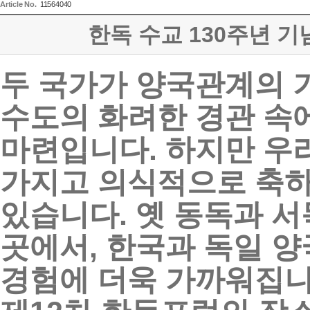
Article No.
11564040
한독 수교 130주년 
두
국가가
양국관계의
수도의
화려한
경관
속
마련입니다
.
하지만
우
가지고
의식적으로
축
있습니다
.
옛
동독과
서
곳에서
,
한국과
독일
양
경험에
더욱
가까워집