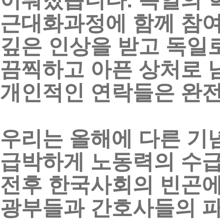
이뤄졌습니다
.
독일의
근대화과정에
함께
참
깊은
인상을
받고
독일
끔찍하고
아픈
상처로
개인적인
연락들은
완
우리는
올해에
다른
기
급박하게
노동력의
수
전후
한국사회의
빈곤
광부들과
간호사들의