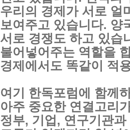
우리의
경제가
서로
얼
보여주고
있습니다
.
양
서로
경쟁도
하고
있습
불어넣어주는
역할을
경제에서도
똑같이
적
여기
한독포럼에
함께
아주
중요한
연결고리
정부
,
기업
,
연구기관과