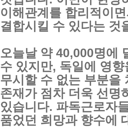
이해관계를
합리적이면
결합시킬
수
있다는
것
오늘날
약
40,000
명에
수
있지만
,
독일에
영향
무시할
수
없는
부분을
존재가
점차
더욱
선명
있습니다
.
파독근로자
품었던
희망과
향수에