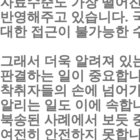
자료수준도
가장
떨어
반영해주고
있습니다
.
대한
접근이
불가능한
그래서
더욱
알려져
있
판결하는
일이
중요합
착취자들의
손에
넘어
알리는
일도
이에
속합
북송된
사례에서
보듯
여전히
안전하지
못합