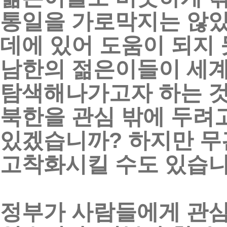
통일을
가로막지는
않
데에
있어
도움이
되지
남한의
젊은이들이
세
탐색해나가고자
하는
북한을
관심
밖에
두려
있겠습니까
?
하지만
무
고착화시킬
수도
있습
정부가
사람들에게
관