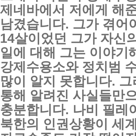
제네바에서
저에게
해
남겼습니다
.
그가
겪어
14
살이었던
그가
자신
일에
대해
그는
이야기
강제수용소와
정치범
많이
알지
못합니다
.
그
통해
알려진
사실들만
충분합니다
.
나비
필레
북한의
인권상황이
세