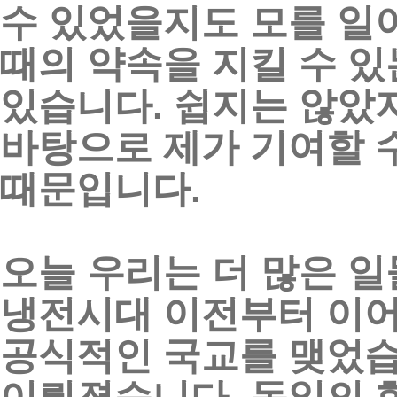
수
있었을지도
모를
일
때의
약속을
지킬
수
있
있습니다
.
쉽지는
않았
바탕으로
제가
기여할
때문입니다
.
오늘
우리는
더
많은
일
냉전시대
이전부터
이
공식적인
국교를
맺었