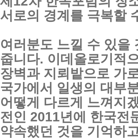
제
12
차
한독포럼의
장
서로의
경계를
극복할
여러분도
느낄
수
있을
줍니다
.
이데올로기적
장벽과
지뢰밭으로
가
국가에서
일생의
대부
어떻게
다르게
느껴지
전인
2011
년에
한국전
약속했던
것을
기억하