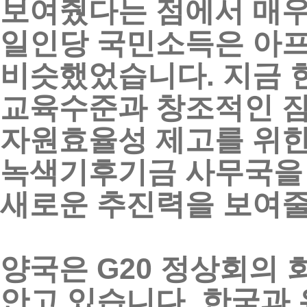
보여줬다는
점에서
매
일인당
국민소득은
아
비슷했었습니다
.
지금
교육수준과
창조적인
자원효율성
제고를
위
녹색기후기금
사무국을
새로운
추진력을
보여
양국은
G20
정상회의
안고
있습니다
.
한국과