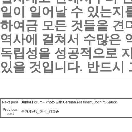
일이
일어날
수
있는지
하여금
모든
것들을
견
역사에
걸쳐서
수많은
독립성을
성공적으로
있을
것입니다
.
반드시
Next post
Junior Forum - Photo with German President, Jochim Gauck
Previous
분과세션3_한국_김효준
post