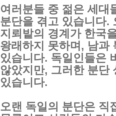
여러분들
중
젊은
세대
분단을
겪고
있습니다
.
지뢰밭의
경계가
한국
왕래하지
못하며
,
남과
있습니다
.
독일인들은
않았지만
,
그러한
분단
있습니다
.
오랜
독일의
분단은
직