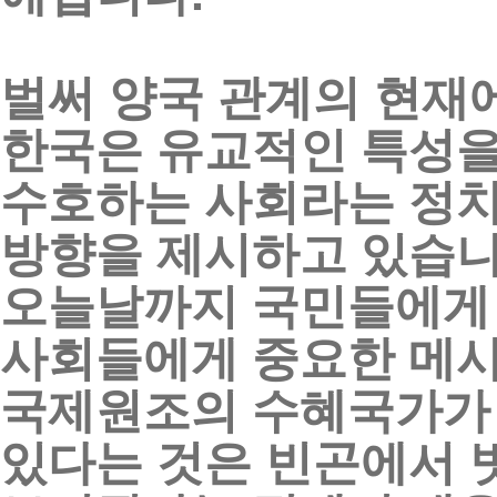
벌써
양국
관계의
현재
한국은
유교적인
특성
수호하는
사회라는
정
방향을
제시하고
있습
오늘날까지
국민들에게
사회들에게
중요한
메
국제원조의
수혜국가가
있다는
것은
빈곤에서