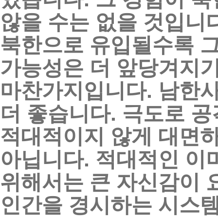
않을
수는
없을
것입니
북한으로
유입될수록
가능성은
더
앞당겨지
마찬가지입니다
.
남한
더
좋습니다
.
극도로
공
적대적이지
않게
대면
아닙니다
.
적대적인
이
위해서는
큰
자신감이
인간을
경시하는
시스