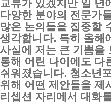
교류가
있겠지만
일
년
다양한
분야의
전문가
많은
논의들을
집중할
생각합니다
.
특히
올해
사실에
저는
큰
기쁨을
통해
어린
나이에도
다
쉬워졌습니다
.
청소년
위해
어떤
제안들을
제
리셉션
자리에서
대화