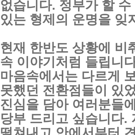
없습니다
.
정부가
할
수
있는
형제의
운명을
잊
현재
한반도
상황에
비
속
이야기처럼
들립니
마음속에서는
다르게
못했던
전환점들이
있
진심을
담아
여러분들
당부
드리고
싶습니다
.
떨쳐내고
안에서부터