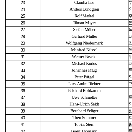
Claudia Lee
23
Anders Lundgren
24
Rolf Mafael
25
Tilman Mayer
26
Stefan Müller
27
Gerhard Müller
D
28
Wolfgang Niedermark
B
29
Manfred Nüssel
30
Werner Pascha
31
Michael Paulus
D
32
Johannes Pflug
33
Peter Prügel
34
Lars-Andre Richter
35
Eckhard Rohkamm
36
Uwe Schmelter
37
Hans-Ulrich Seidt
38
Bernhard Seliger
39
Theo Sommer
‘
40
Tobias Stern
41
Birgit Thomann
42