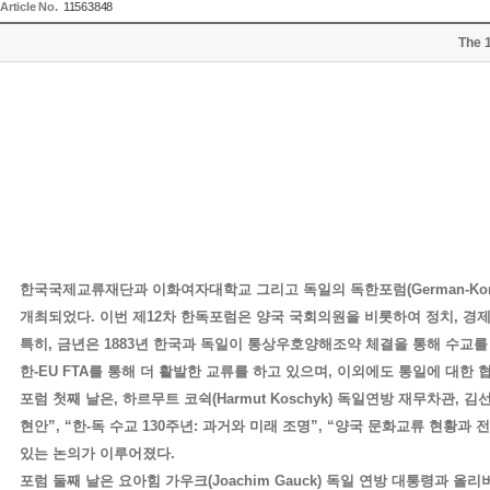
Article No.
11563848
The 
한국국제교류재단과
이화여자대학교
그리고
독일의
독한포럼
(German-Kor
개최되었다
.
이번
제
12
차
한독포럼은
양국
국회의원을
비롯하여
정치
,
경
특히
,
금년은
1883
년
한국과
독일이
통상우호양해조약
체결을
통해
수교를
한
-EU FTA
를
통해
더
활발한
교류를
하고
있으며
,
이외에도
통일에
대한
포럼
첫째
날은
,
하르무트
코쉭
(Harmut Koschyk)
독일연방
재무차관
,
김
현안
”, “
한
-
독
수교
130
주년
:
과거와
미래
조명
”, “
양국
문화교류
현황과
전
있는
논의가
이루어졌다
.
포럼
둘째
날은
요아힘
가우크
(Joachim Gauck)
독일
연방
대통령과
올리