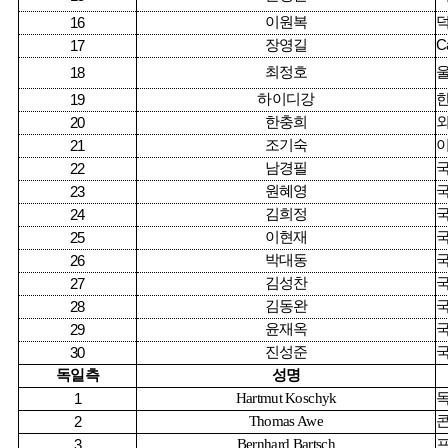
이원복
16
장영길
C
17
최정호
18
하이디강
19
한충희
20
조기숙
21
남경필
22
원혜영
23
김희정
24
이현재
25
박대동
26
김성찬
27
김동완
28
윤재옥
29
진성준
30
독일측
성명
Hartmut Koschyk
1
Thomas Awe
2
Bernhard Bartsch
3