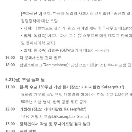
[
분과세션
3]
경제
:
한국과 독일의 사회시장 경제발전
-
중산층 및
경쟁정책에 대한 조망
•
사회
:
베른하르트 젤리거
,
한스 자이델 재단 한국사무소 대표
(tb
•
발제
:
독일측
)
베르너 파샤 교수
(
뒤스부르크 에센 대학교 한국
및 동아시아학 교직
)
•
발제
:
한국측
)
김효준
(BMW
코리아 대표이사 사장
)
16:00
각 분과세션별 결과 발표
18:00
람멜스베르크
(Rammelsberg)¹
광산으로 이동
(
버스
),
주니어포럼 참
6.21(
금
)
포럼 둘째 날
11:00
한
-
독 수교
130
주년 기념 행사
(
장소
:
카이저팔츠
Kaiserpfalz²)
요하임 가우크 독일 연방 대통령과 함께하는 한독 수교
130
주년 
50
주년 기념 행사
,
한독 공동 우표 공개
12:00
리셉션
(
장소
:
카이저팔츠
Kaiserpfalz²)
²
카이저팔츠 고슬라
(Kaiserpfalz Goslar)
13:00
정책건의서 작성 및 주니어포럼 결과 발표
18:00
포럼 폐회