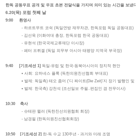
한독
공동우표
공개
및
우표
초본
전달식을
가지며
의미
있는
시간을
보냈
6.20(
목
)
포럼 첫째 날
9:00
환영사
-
하르트무트 코쉭
(
독일연방 재무차관
,
한독포럼 독일 공동대표
)
-
김선욱
(
이화여대 총장
,
한독포럼 한국 공동대표
)
-
유현석
(
한국국제교류재단 이사장
)
-
페터 프뤼겔
(
독일 외무부 아시아 태평양 지역국 부국장
)
9:40
[
기조세션
1]
독일
-
유럽 및 한국
-
동북아시아의 정치적 현안
•
사회
:
요하네스 플룩
(
독한의원친선협회 부대표
)
•
발제
:
독일측
)
테오 좀머
(‘
디 짜이트
(Die Zeit)’
지 장기 발행인 및
•
발제
:
한국측
)
강천석
(
조선일보 주필
․
편집인 겸 전무이사
)
10:30
축사
-
슈테판 뮐러
(
독한친선의원협회 회장
)
-
남경필
(
한독의원친선협회회장
)
10:50 [
기조세션
2]
한
-
독 수교
130
주년
-
과거와 미래 조명