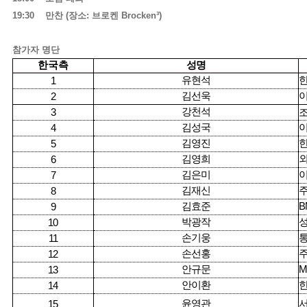
19:30
만찬
(
장소
:
브로켄
Brocken³)
참가자 명단
한국측
성명
유현석
1
김선욱
2
강천석
3
김성국
4
김영진
5
김영희
6
김은미
7
김재신
8
김효준
B
9
박광작
10
손기웅
11
손선홍
12
안규문
M
13
안이환
14
윤영관
15