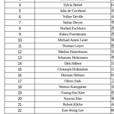
Sylvia Bräsel
Er
4
Julia de Cuveland
5
Volker Deville
Al
6
Stefan Dreyer
7
Norbert Eschborn
8
Rabea Foerstmann
9
Michael Anton Geier
10
Thomas Geyer
11
Markus Hatzelmann
12
Johannes Heitzmann
13
Dirk Hilbert
14
Christoph Hollenders
15
Herman Hübner
16
Oliver Junk
17
Werner Kamppeter
18
Young-Soo Kim
19
Soyeon Kim
20
Robert Kliche
A
21
Eun-Jeung Lee
22