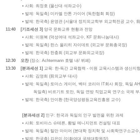
•
사회
:
최정호
(
울산대 석좌교수
)
•
발제
:
독일측
)
미카엘 안톤 가이어
(
독한협회 회장
)
•
발제
:
한국측
)
윤영관
(
서울대 정치외교학부 외교학전공 교수
,
11:40 [
기조세션
3]
양국 문화교류 현황과 전망
•
사회
:
이원복
(
덕성여대 석좌교수
, KF
문화나눔대사
)
•
발제
:
독일측
)
한스 울리히 자이데트
(
외교부 문화총국장
)
•
발제
:
한국측
)
한충희
(
외교부 문화외교국장
)
12:30
오찬
(
장소
: Achtermann
호텔 내
/
뷔페
)
13:30
[
분과세션
1]
교육
:
한
-
독간 교육협력
-
이원 교육시스템과 생산지향
•
사회
:
김영희
(
前
외교부
대사
)
•
발제
:
독일측
)
토마스 게이어
,
벡터 코리아
IT
회사 회장
,
독일
A
독일측
)
비르기트 토만
,
독일 연방 직업교육 연구소 국제 부
•
발제
:
한국측
)
안이환
(
한국양성평등교육진흥원 교수
)
[
분과세션
2]
인구
:
한국과 독일의 인구 발전을 위한 과제
•
사회
:
토비아스 슈테른
,
뢈빌 메니지먼트 컨설팅 대표
•
발제
:
독일측
)
틸만 마이어
(
본대학 정치학 및 사회학연구소교수
•
발제
:
한국측
)
김은미
(
이화여대 국제대학원장
)