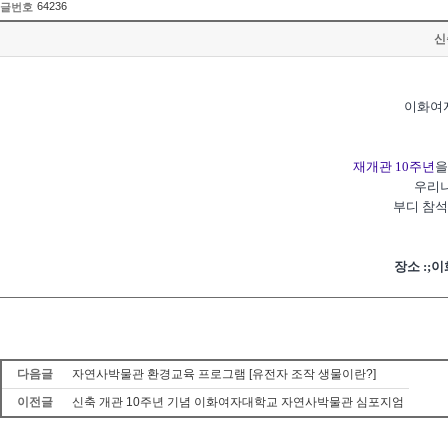
64236
글번호
신
이화여
재개관 10주년
을
우리나
부디 참석
장소 :;
다음글
자연사박물관 환경교육 프로그램 [유전자 조작 생물이란?]
이전글
신축 개관 10주년 기념 이화여자대학교 자연사박물관 심포지엄