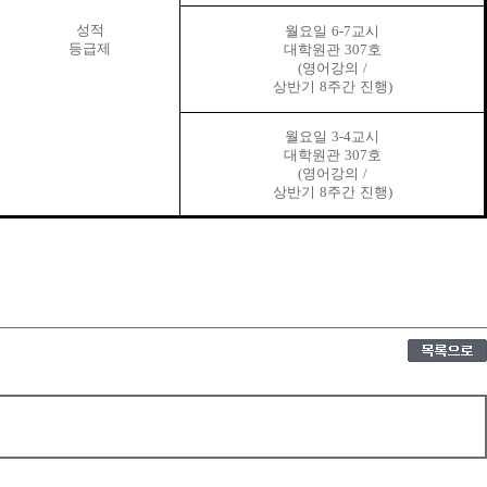
성적
월요일
6-7
교시
등급제
대학원관
307
호
(
영어강의
/
상반기
8
주간 진행
)
월요일
3-4
교시
대학원관
307
호
(
영어강의
/
상반기
8
주간 진행
)