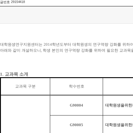
29154418
글번호
대학원생연구지원센터는
2014
학년도부터 대학원생의 연구역량 강화를 위하여
아래와 같이 개설하오니
,
학생 본인의 연구역량 강화를 위하여 필요한 교과목
1.
교과목 소개
교과목 구분
학수번호
G90004
대학원생을위한
G90005
대학원생을위한