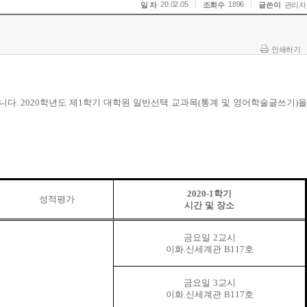
20.02.05
1896
일 자
조회수
글쓴이
관리자
인쇄하기
습니다
. 2020
학년도 제
1
학기 대학원 일반선택 교과목
(
통계 및 영어학술글쓰기
)
을
2020-1
학기
성적평가
시간 및 장소
금요일
2
교시
이화
.
신세계관
B117
호
금요일
3
교시
이화
.
신세계관
B117
호