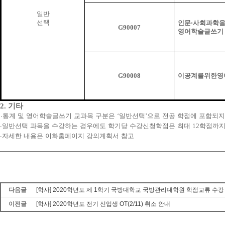
일반
선택
인문
‧
사회과학
G90007
영어학술글쓰기
G90008
이공계를위한영
2.
기타
∙
통계 및 영어학술글쓰기 교과목 구분은
‘
일반선택
’
으로 전공 학점에 포함되지
∙
일반선택 과목을 수강하는 경우에도 학기당 수강신청학점은 최대
12
학점까지
∙
자세한 내용은 이화홈페이지 강의계획서 참고
다음글
[학사] 2020학년도 제 1학기 국방대학교 국방관리대학원 학점교류 수강
이전글
[학사] 2020학년도 전기 신입생 OT(2/11) 취소 안내