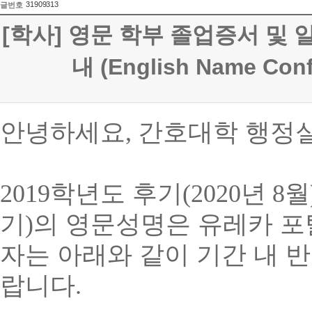
31909313
글번호
[학사] 영문 학부 졸업증서 및
내 (English Name Conf
안녕하세요
,
간호대학 행정
2019
학년도 후기
(2020
년
8
월
기
)
의 영문성명은 유레카 
자는 아래와 같이 기간 내 
랍니다
.