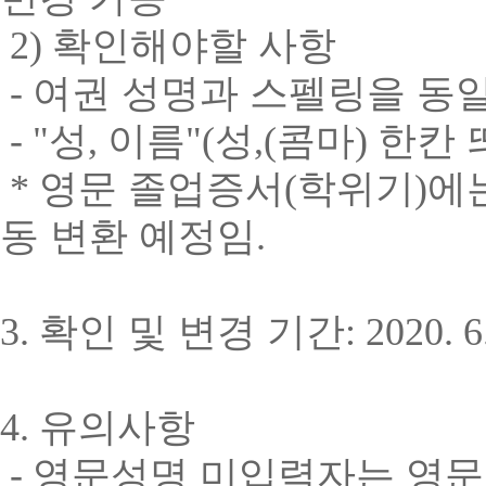
2)
확인해야할 사항
-
여권 성명과 스펠링을 동
- "
성
,
이름
"(
성
,(
콤마
)
한칸 
*
영문 졸업증서
(
학위기
)
에
동 변환 예정임
.
3.
확인 및 변경 기간
: 2020. 6
4.
유의사항
-
영문성명 미입력자는 영문