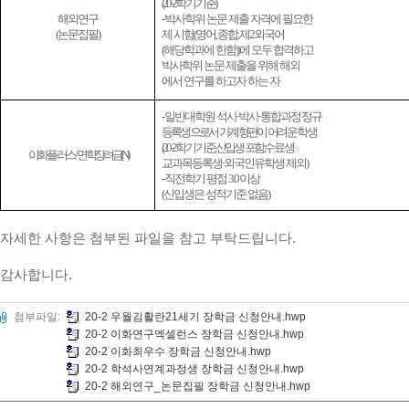
(20-2
학기 기준
)
해외연구
-
박사학위 논문 제출 자격에 필요한
(
논문집필
)
제 시험
(
영어
,
종합
,
제
2
외국어
(
해당학과에 한함
))
에 모두 합격하고
박사학위 논문 제출을 위해 해외
에서 연구를 하고자 하는 자
-
일반대학원
석사
·
박사
·
통합과정
정규
등록생으로서 가계형편이 어려운 학생
(20-2
학기 기준
신입생 포함
수료생
·
이화플러스
/
면학장려금
(N)
교과목등록생
·
외국인유학생 제외
)
-
직전학기 평점
3.0
이상
(
신입생은 성적기준 없음
)
자세한 사항은 첨부된 파일을 참고 부탁드립니다.
감사합니다.
첨부파일:
20-2 우월김활란21세기 장학금 신청안내.hwp
20-2 이화연구엑셀런스 장학금 신청안내.hwp
20-2 이화최우수 장학금 신청안내.hwp
20-2 학석사연계과정생 장학금 신청안내.hwp
20-2 해외연구_논문집필 장학금 신청안내.hwp