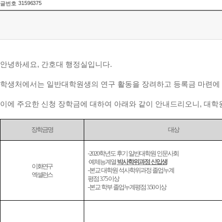
31596375
글번호
안녕하세요, 간호대 행정실입니다.
학생처에서는 일반대학원생의 연구 활동을 장려하고 등록금 마련에
이에 주요한 신청 장학금에 대하여 아래와 같이 안내드리오니, 대학
장학금명
대상
- 2020
학년도 후기 일반대학원 인문사회
·
예체능계열
박사학위과정 신입생
이화연구
-
본교 대학원 석사학위과정 졸업누계
엑셀런스
평점
3.75
이상
-
본교 학부 졸업누계평점
3.50
이상