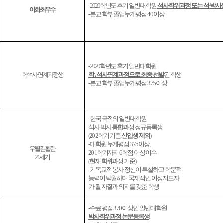
- 2020
학년도 후기 일반대학원
석사학위과정 또는 석
·
박사
이화최우수
-
본교 학부 졸업누계평점
4.0
이상
- 2020
학년도 후기 일반대학원
학석사연계과정생
학
․
석사연계과정으로 최종 선발
된 학생
-
본교 학부 졸업누계평점
3.75
이상
-
한국 국적의 일반대학원
석사
·
박사
·
통합과정 정규등록생
(20-2
학기 기준
,
신입생 제외
)
-
대학원 누계평점
3.75
이상
,
우월김활란
20-1
학기까지
6
학점 이상
이수
21
세기
(
현재 학위과정 기준
)
-
기독교적 봉사 정신이 투철하고 학문적
능력이 탁월하며 국제적인 여성지도자
가 될 자질과 의지를 갖춘 학생
-
수료 평점
3.70
이상인 일반대학원
박사학위과정 논문등록생