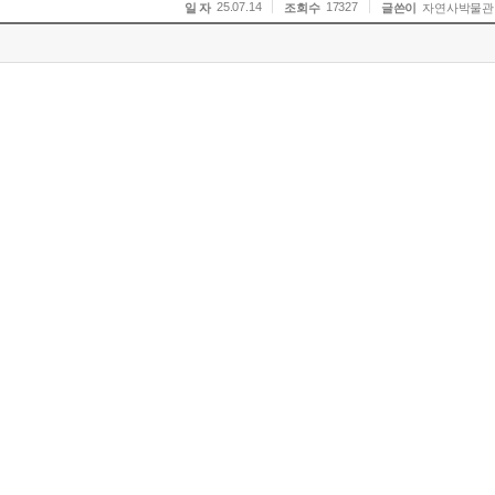
25.07.14
17327
일 자
조회수
글쓴이
자연사박물관