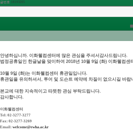
18193205
글번호
안녕하십니까.
이화웰컴센터에
많은
관심을
주셔서
감사드립니다
.
법정공휴일인
한글날을
맞이하여
2018
년
10
월
9
일
(
화
)
이화웰컴센
10
월
9
일
(
화
)
는
이화웰컴센터 휴관일입니다
.
휴관일을
유의하셔서
,
투어
및
도슨트
예약에
차질이
없으시길
바랍
본교에
대한
지속적이고
따뜻한
관심
부탁드립니다
.
감사합니다
.
이화웰컴센터
Tel: 02-3277-3277
Fax: 02-3277-3269
Email:
welcome@ewha.ac.kr