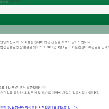
14174323
글번호
안녕하십니까
?
이화웰컴센터에 많은 관심을 주셔서 감사드립니다
.
법정공휴일인 삼일절을 맞이하여
2019
년 3
월 1
일 이화웰컴센터 휴관일을 안
3월 1일
(금
)
은 센터 휴관일입니다
.
휴관일을 유의하셔서
,
투어 및 도슨트 예약에 차질이 없으시길 바랍니다
.
휴관 후
,
웰컴센터 정상운영 시작일은 3
월 2
일(토)
입니다
.