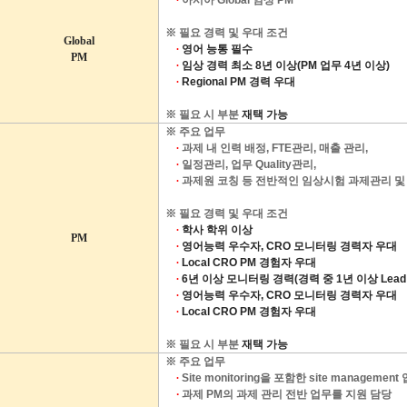
※
필요 경력 및 우대 조건
Global
∙
영어 능통 필수
PM
∙
임상 경력 최소
8
년 이상
(PM
업무
4
년 이상
)
∙
Regional PM
경력 우대
※
필요 시 부분
재택 가능
※
주요 업무
∙
과제 내 인력 배정
, FTE
관리
,
매출 관리
,
∙
일정관리
,
업무
Quality
관리
,
∙
과제원 코칭 등 전반적인 임상시험 과제관리 및
※
필요 경력 및 우대 조건
∙
학사 학위 이상
PM
∙
영어능력 우수자
, CRO
모니터링 경력자 우대
∙
Local CRO PM
경험자 우대
∙
6
년 이상 모니터링 경력
(
경력 중
1
년 이상
Lead
∙
영어능력 우수자
, CRO
모니터링 경력자 우대
∙
Local CRO PM
경험자 우대
※
필요 시 부분
재택 가능
※
주요 업무
∙
Site monitoring
을 포함한
site management
∙
과제
PM
의 과제 관리 전반 업무를 지원 담당