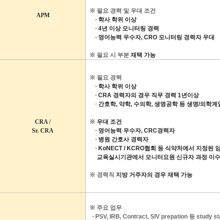
※
필요 경력 및 우대 조건
APM
∙
학사 학위 이상
∙
4
년 이상 모니터링 경력
∙
영어능력 우수자
, CRO
모니터링 경력자 우대
※
필요 시 부분
재택 가능
※
필요 경력
∙
학사 학위 이상
∙
CRA
경력자의 경우 직무 경력
1
년이상
∙
간호학
,
약학
,
수의학
,
생명공학 등 생명
/
의학계
CRA /
※
우대 조건
Sr. CRA
∙
영어능력 우수자
,
CRC
경력자
∙
병원 간호사 경력자
∙
KoNECT / KCRO
협회 등 식약처에서 지정된 
교육실시기관에서 모니터요원 신규자 과정 이수
※
경력직
지방 거주자의 경우 재택 가능
※ 주요 업무
∙
PSV, IRB, Contract, SIV prepation
등
study st