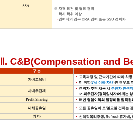
SSA
※ 자격 요건 및 필요 경력
∙
학사 학위 이상
∙
경력직의 경우
CRA
경력 또는
SSU
경력자
Ⅱ
. C&B(Compensation and Be
구
분
•
교육과정 및 근속기간에 따라 차등
자녀교육비
•
미 취학
(
7
세 이하 자녀
)
인 경우도 
•
경력자 추천 채용 시
추천자 인센티
사내추천제
☞
피추천자
(
경력입사자
)
에게는 
Profit Sharing
•
매년 영업이익의 일정비율 임직원
•
대체공휴일
모든 공휴일이 토
/
일요일 겹치는 
기 타
•
선택적복리후생
, Refresh
휴가비
,