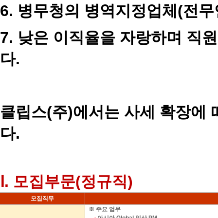
6.
병무청의 병역지정업체
(
전무
7.
낮은 이직율을 자랑하며 직원
다
.
클립스
(
주
)
에서는 사세 확장에 
다
.
Ⅰ
.
모집부문
(
정규직
)
모집직무
※
주요 업무
∙
아시아
Global
임상
PM