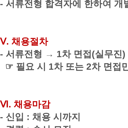
-
서류전형 합격자에 한하여 개
Ⅴ
.
채용절차
-
서류전형
→
1
차 면접
(
실무진
)
☞
필요 시
1
차 또는
2
차 면접
Ⅵ
.
채용마감
-
신입
:
채용 시까지