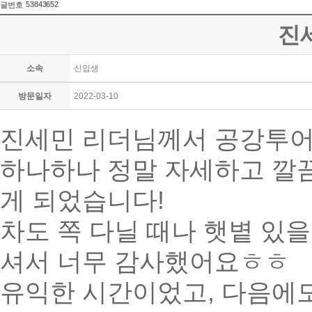
53843652
글번호
진
소속
신입생
방문일자
2022-03-10
진세민 리더님께서 공강투어
하나하나 정말 자세하고 깔
게 되었습니다!
차도 쪽 다닐 때나 햇볕 있
셔서 너무 감사했어요ㅎㅎ
유익한 시간이었고, 다음에도