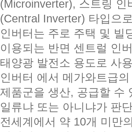
(Microinverter),
스트링
인
(Central Inverter)
타입으
인버터는
주로
주택
및
빌
이용되는
반면
센트럴
인
태양광
발전소
용도로
사
인버터
에서
메가와트급의
,
제품군을
생산
공급할
수
일류냐
또는
아니냐가
판
10
전세계에서
약
개
미만