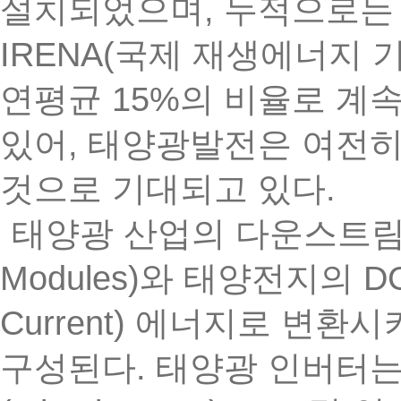
,
설치되었으며
누적으로는
IRENA(
국제
재생에너지
15%
연평균
의
비율로
계
,
있어
태양광발전은
여전
.
것으로
기대되고
있다
태양광
산업의
다운스트
Modules)
DC
와
태양전지의
Current)
에너지로
변환시
.
구성된다
태양광
인버터