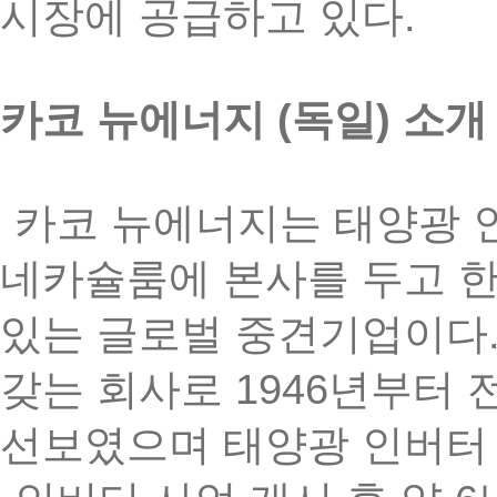
.
시장에
공급하고
있다
(
)
카코
뉴에너지
독일
소개
카코
뉴에너지는
태양광
네카슐룸에
본사를
두고
있는
글로벌
중견기업이다
1946
갖는
회사로
년부터
선보였으며
태양광
인버터