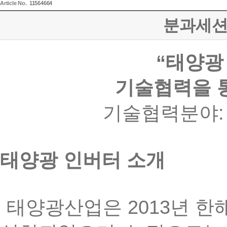
Article No.
11564664
분과세션
“
태양광
기술협력을
기술협력분야
태양광
인버터
소개
2013
태양광산업은
년
한