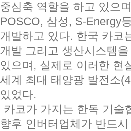
중심축
역할을
하고
있으
POSCO,
, S-Energy
삼성
.
개발하고
있다
한국
카코
개발
그리고
생산시스템을
,
있으며
실제로
이러한
현
(
세계
최대
태양광
발전소
.
있었다
카코가
가지는
한독
기술
향후
인버터업체가
반드시