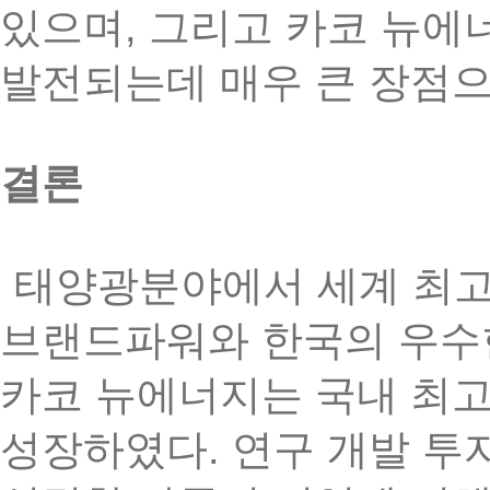
,
있으며
그리고
카코
뉴에
발전되는데
매우
큰
장점
결론
태양광분야에서
세계
최
브랜드파워와
한국의
우수
카코
뉴에너지는
국내
최
.
성장하였다
연구
개발
투