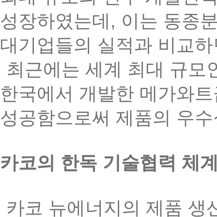
,
성장하였는데
이는
동종
대기업들의
실적과
비교하
최근에는
세계
최대
규모
한국에서
개발한
메가와트
성공함으로써
제품의
우수
카코의
한독
기술협력
체
카코
뉴에너지의
제품
생