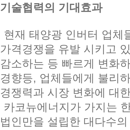
기술협력의
기대효과
현재
태양광
인버터
업체
가격경쟁을
유발
시키고
감소하는
등
빠르게
변화
,
경향등
업체들에게
불리
경쟁력과
시장
변화에
대
카코뉴에너지가
가지는
법인만을
설립한
대다수의