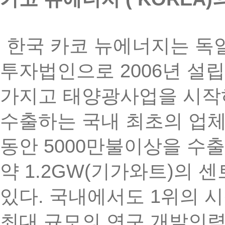
한국
카코
뉴에너지는
독
2006
투자법인으로
년
설립
가지고
태양광사업을
시작
수출하는
국내
최초의
업
5000
동안
만불이상을
수출
1.2GW(
)
약
기가와트
의
센
.
1
있다
국내에서도
위의
시
최대
규모의
연구
개발인