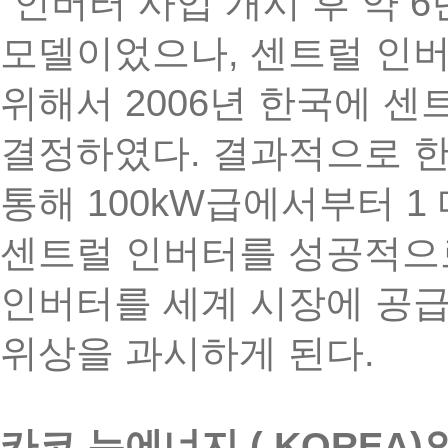
6
인버터
사업
개시
후
약
,
모델이었으나
센트럴
인
2006
위해서
년
한국에
센
.
결정하였다
결과적으로
100kW
1
통해
급에서부터
센트럴
인버터를
성공적으
인버터를
세계
시장에
공
.
위상을
과시하게
된다
( KOREA)
카코
뉴에너지