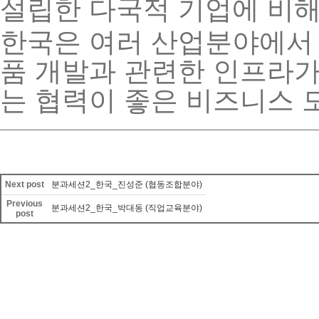
설립한
다국적
기업에
비
한국은
여러
산업분야에서
품
개발과
관련한
인프라
는
협력이
좋은
비즈니스
Next post
분과세션2_한국_진성준 (협동조합분야)
Previous
분과세션2_한국_박대동 (직업교육분야)
post