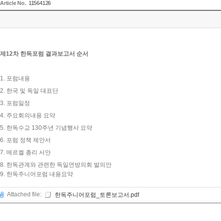
Article No.
11564126
제
12
차
한독포럼
결과보고서
순서
1.
포럼내용
2.
한국
및
독일
대표단
3.
포럼일정
4.
주요회의내용
요약
5.
한독수교
130
주년
기념행사
요약
6.
포럼
정책
제안서
7.
메르켈
총리
서안
8.
한독관계와
관련한
독일연방의회
발의안
9.
한독주니어포럼
내용요약
Attached file:
한독주니어포럼_토론보고서.pdf