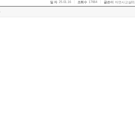
25.01.16
17664
일 자
조회수
글쓴이
자연사교실01
)