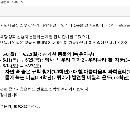
2085978
글번호
자연사교실 일부 강좌가 아래와 같이 연기되었음을 알려드립니다. (※ 메르스 관
해당 강좌 신청자 분들께는 개별 전화 안내를 드렸으며,
변동된 일정은 교육 신청내역에서 확인이 가능하오니 착오 없이 변경된 일자에
-
6/8(월) →
6/22(월) :
신기한 동물의 눈(유치부)
-
6/11(목) →
6/25(목) : 역사 속 우리 과학 2 - 우리나라 활, 각궁(3
-
6/13(토) →
6/27(토)
: 자연 속 숨은 규칙 찾기(5-6학년) / 대칭,아름다움의 과학원리(1-
물에 녹는 비닐(3-4학년) / 퀴리가 발견한 비밀의 온도(5-6학년)
관련 문의사항은 하단 번호로 연락해 주시기 바랍니다.
감사합니다
.
*
문의
) ☎ 02-3277-4700