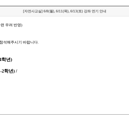
[자연사교실] 6/8(월), 6/11(목), 6/13(토) 강좌 연기 안내
련 우려 반영)
 참석해주시기 바랍니다.
-4학년)
2학년) /