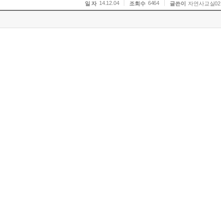
14.12.04
6464
일 자
조회수
글쓴이
자연사교실02