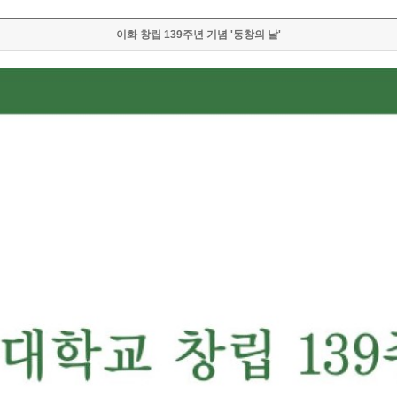
이화 창립 139주년 기념 '동창의 날'