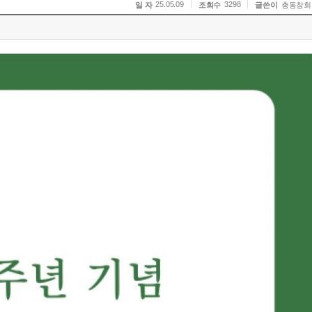
25.05.09
3298
일 자
조회수
글쓴이
총동창회