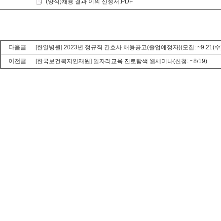
(양식)채용 결과 이의 신청서.PDF
다음글
[한일병원] 2023년 정규직 간호사 채용공고(졸업예정자)(모집: ~9.21(수) 
이전글
[한국보건복지인재원] 일자리교육 진로탐색 웹세미나(신청: ~8/19)