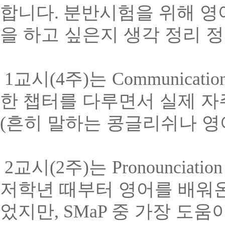
합니다
.
분반시험을 위해 영
을 하고 싶은지 생각 정리 
1
교시
(4
주
)
는
Communication
한 챕터를 다루면서 실제 자
(
흔히 말하는 콩글리쉬나 영
2
교시
(2
주
)
는
Pronounciation
저학년 때부터 영어를 배워
었지만
, SMaP
중 가장 도움