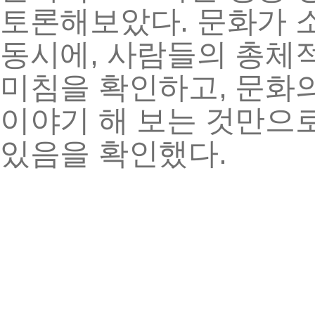
.
토론해보았다
문화가
,
동시에
사람들의
총체
,
미침을
확인하고
문화
이야기
해
보는
것만으
.
있음을
확인했다