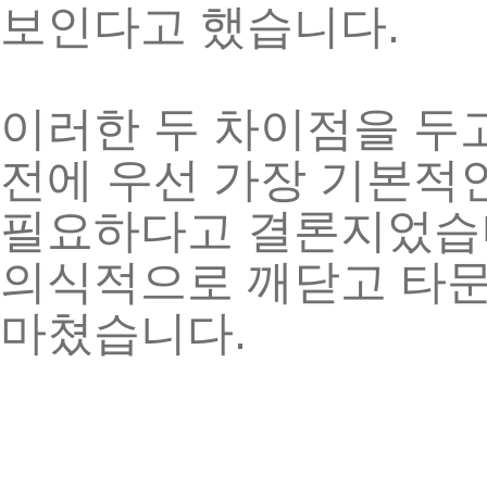
.
보인다고
했습니다
이러한
두
차이점을
두
전에
우선
가장
기본적
필요하다고
결론지었습
의식적으로
깨닫고
타
.
마쳤습니다