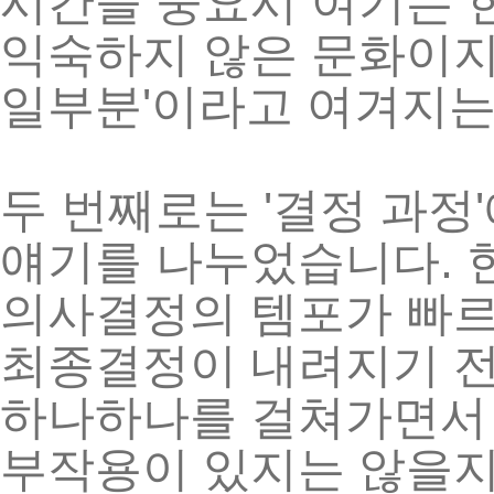
시간을
중요시
여기는
익숙하지
않은
문화이
'
일부분
이라고
여겨지
'
'
두
번째로는
결정
과정
.
얘기를
나누었습니다
의사결정의
템포가
빠
최종결정이
내려지기
하나하나를
걸쳐가면서
부작용이
있지는
않을