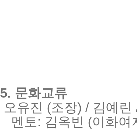
5.
문화교류
(
) /
오유진
조장
김예린
:
(
멘토
김옥빈
이화여