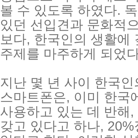
.
볼
수
있도록
하였다
독
있던
선입견과
문화적
,
보다
한국인의
생활에
주제를
마주하게
되었
지난
몇
년
사이
한국인
,
스마트폰은
이미
한국
,
사용하고
있는
데
반해
, 20%
갖고
있다고
하나