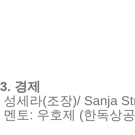
3.
경제
(
)/ Sanja S
성세라
조장
:
(
멘토
우호제
한독상