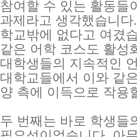
참여할
수
있는
활동들
.
과제라고
생각했습니다
학교밖에
없다고
여겼
같은
어학
코스도
활성
대학생들의
지속적인
대학교들에서
이와
같
양
측에
이득으로
작용
두
번째는
바로
학생들
.
필요성이었습니다
아