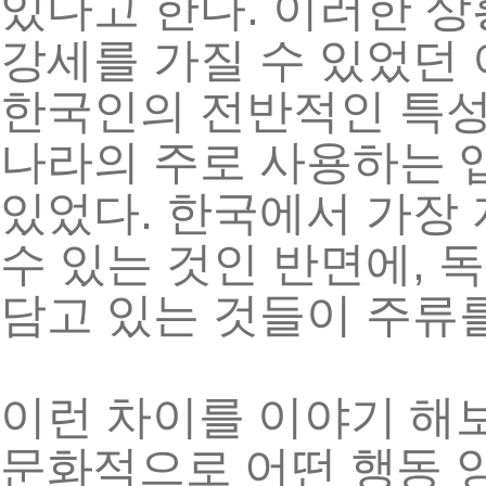
.
있다고
한다
이러한
상
강세를
가질
수
있었던
한국인의
전반적인
특
나라의
주로
사용하는
.
있었다
한국에서
가장
,
수
있는
것인
반면에
독
담고
있는
것들이
주류
이런
차이를
이야기
해
문화적으로
어떤
행동