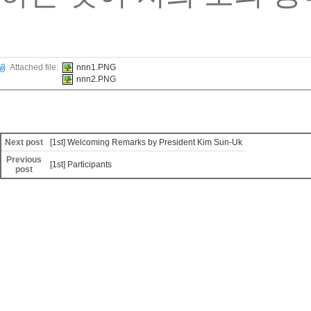
Attached file:
nnn1.PNG
nnn2.PNG
Next post
[1st] Welcoming Remarks by President Kim Sun-Uk
Previous
[1st] Participants
post