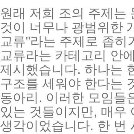
원래
저희
조의
주제는
것이
너무나
광범위한
"
교류
라는
주제로
좁히
교류라는
카테고리
안
.
제시했습니다
하나는
구조를
세워야
한다는
.
동아리
이러한
모임들
,
있는
것들이지만
매우
.
생각이었습니다
한
번