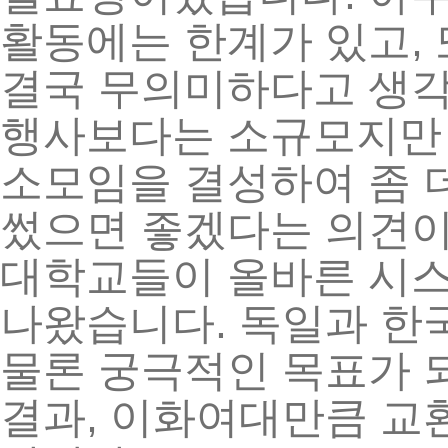
,
활동에는
한계가
있고
결국
무의미하다고
생
행사보다는
소규모지만
소모임을
결성하여
좀
썼으면
좋겠다는
의견
대학교들이
올바른
시
.
나왔습니다
독일과
한
물론
궁극적인
목표가
,
결과
이화여대만큼
교