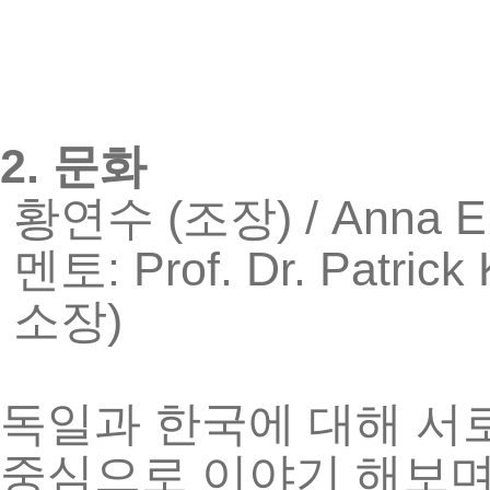
2.
문화
(
) / Anna 
황연수
조장
: Prof. Dr. Patrick 
멘토
)
소장
독일과
한국에
대해
서
중심으로
이야기
해보