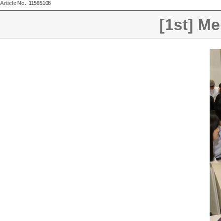
Article No.
11565108
[1st] M