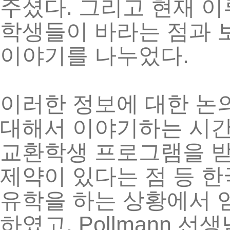
.
주셨다
그리고
현재
이
학생들이
바라는
점과
.
이야기를
나누었다
이러한
정보에
대한
논
대해서
이야기하는
시
교환학생
프로그램을
제약이
있다는
점
등
한
유학을
하는
상황에서
, Pollmann
하였고
선생