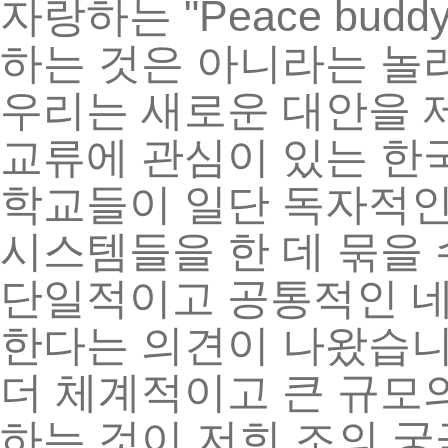
"Peace buddy
자랑하는
하는
것은
아니라는
놀
우리는
새로운
대안을
교류에
관심이
있는
한
학교들이
일단
독자적
시스템들을
한
데
묶을
단일적이고
공통적인
한다는
의견이
나왔습
더
체계적이고
큰
규모
하는
것이
저희
조의
궁