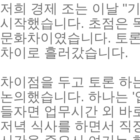
"
저희
경제
조는
이날
.
시작했습니다
초점은
.
문화차이였습니다
토
.
차이로
흘러갔습니다
차이점을
두고
토론
하
.
'
논의했습니다
하나는
들자면
업무시간
외
바
저녁
식사를
하면서
직