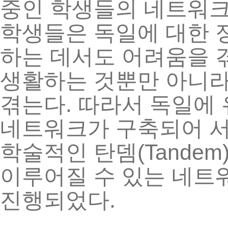
중인
학생들의
네트워
학생들은
독일에
대한
하는
데서도
어려움을
생활하는
것뿐만
아니
.
겪는다
따라서
독일에
네트워크가
구축되어
(Tandem
학술적인
탄뎀
이루어질
수
있는
네트
.
진행되었다