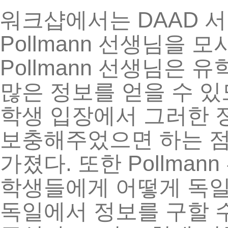
DAAD
워크샵에서는
서
Pollmann
선생님을
모
Pollmann
선생님은
유
많은
정보를
얻을
수
있
학생
입장에서
그러한
보충해주었으면
하는
.
Pollmann
가졌다
또한
학생들에게
어떻게
독
독일에서
정보를
구할