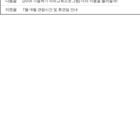
다음글
[2016 가을학기 야외교육프로그램] 너의 이름을 불러줄게!
이전글
7월~8월 관람시간 및 휴관일 안내