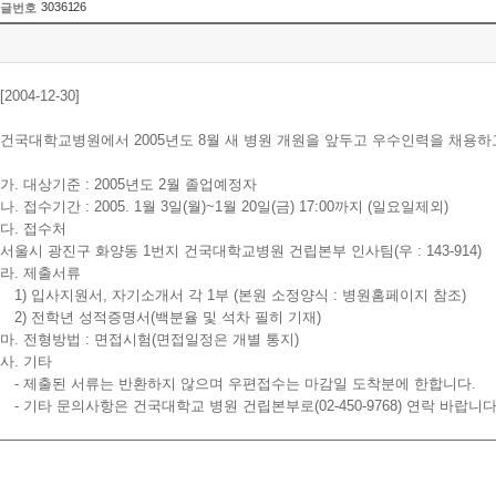
3036126
글번호
[2004-12-30]
건국대학교병원에서 2005년도 8월 새 병원 개원을 앞두고 우수인력을 채용
가. 대상기준 : 2005년도 2월 졸업예정자
나. 접수기간 : 2005. 1월 3일(월)~1월 20일(금) 17:00까지 (일요일제외)
다. 접수처
서울시 광진구 화양동 1번지 건국대학교병원 건립본부 인사팀(우 : 143-914)
라. 제출서류
1) 입사지원서, 자기소개서 각 1부 (본원 소정양식 : 병원홈페이지 참조)
2) 전학년 성적증명서(백분율 및 석차 필히 기재)
마. 전형방법 : 면접시험(면접일정은 개별 통지)
사. 기타
- 제출된 서류는 반환하지 않으며 우편접수는 마감일 도착분에 한합니다.
- 기타 문의사항은 건국대학교 병원 건립본부로(02-450-9768) 연락 바랍니다