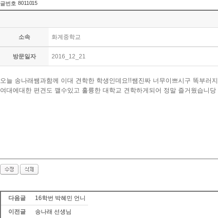
8011015
글번호
소속
화계중학교
방문일자
2016_12_21
오늘 송나래쌤과함께 이대 견학한 학생인데요!!쌤진짜 너무이쁘시구 똑부러지게
여대에대한 편견도 깰수있고 훌륭한 대학교 견학하게되어 정말 즐거웠습니당
다음글
16학번 박혜민 언니
이전글
송나래 선생님