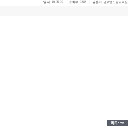
19.05.29
2306
일 자
조회수
글쓴이
글로벌소통교육실