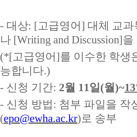
-
대상
: [
고급영어
]
대체 교
나
[Writing and Discussion]
을
(
*[
고급영어
]
를 이수한 학생
능합니다
.)
-
신청 기간
:
2
월
11
일
(
월
)~
13
-
신청 방법
:
첨부 파일을 작
(
epo@ewha.ac.kr
)
로 송부