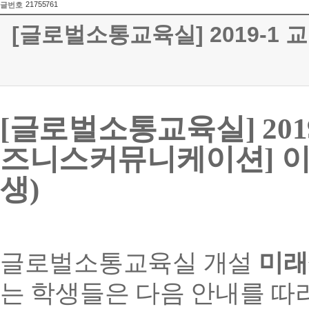
21755761
글번호
[글로벌소통교육실] 2019-1
[
글로벌소통교육실
] 20
즈니스커뮤니케이션
]
생
)
글로벌소통교육실 개설
미래
는 학생들은 다음 안내를 따