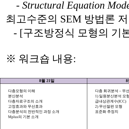
-
Structural Equation Mod
최고수준의
SEM
방법론 저
- [
구조방정식 모형의 기
※ 워크숍 내용
:
8
월
21
일
8
다층모형의 이해
다층 회귀분석 – 무
분산분석
1)
일원분산분석 모
다층자료구조의 소개
급내상관계수
(ICC)
고정효과와 무선효과
2)
무선절편 모형
다층분석의 전반적인 과정 소개
표준화 추정치
Mplus
의 기본 소개