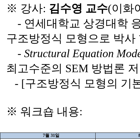
※ 강사
:
김수영 교수
(
이화
-
연세대학교 상경대학 
구조방정식 모형으로 박사 
-
Structural Equation Mod
최고수준의
SEM
방법론 저
- [
구조방정식 모형의 기
※ 워크숍 내용
:
7
월
31
일