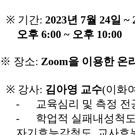
※
기간
:
2023
년
7
월
24
일
~ 
오후
6:00 ~
오후
10:00
※ 장소
:
Zoom
을 이용한 온
※
강사
:
김아영 교수
(
이화
-
교육심리 및 측정 전
-
학업적 실패내성척
자기효능감척도
,
교사효