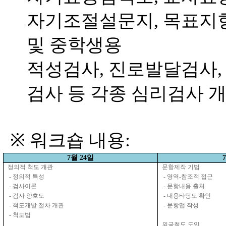
자기조절설문지
,
목표지향
및 중학생용
적성검사
,
진로발달검사
검사 등 각종 심리검사 
※
워크숍 내용
:
7
월
24
일
7
정의적
척도
개관
문항제작
기법
-
정의적
특성
-
영역
-
참조적
접근
-
검사이론
-
문항내용
출처
-
검사
양호도
-
내용타당도
확인
-
척도개발
절차
개관
-
문항맵
작성
-
척도법
외국척도
도입