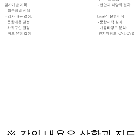
검사개발
계획
-
번안과
타당화
절차
-
접근방법
선택
-
검사
내용
결정
:
Likert
식
문항제작
문항내용
결정
-
문항제작
실례
하위구인
결정
-
내용타당도
분석
:
-
척도
유형
결정
인지타당도
, CVI, CVR
※ 강의 내용은 상황과 진도