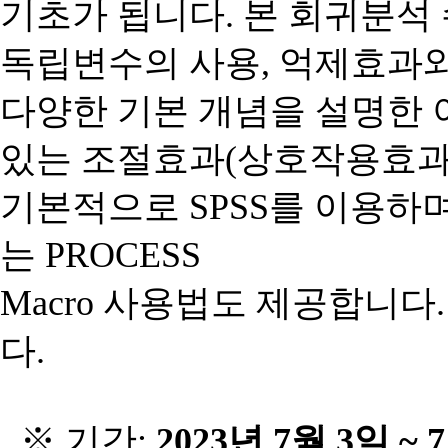
기초가 됩니다
.
본 회귀분석
독립변수의 사용
,
억제효과와
다양한 기본 개념을 설명한 
있는 조절효과
(
상호작용효
기본적으로
SPSS
를
이용하
는
PROCESS
Macro
사용법도
제공합니다
다
.
※ 기간
:
2023
년
7
월
3
일
~ 7