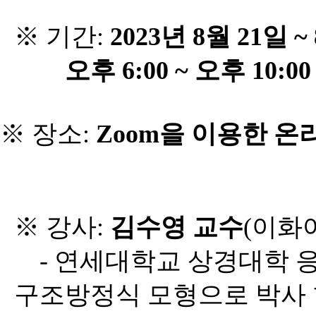
※ 기간
:
2023
년
8
월
21
일
~ 
오후
6:00 ~
오후
10:00
※ 장소
:
Zoom
을 이용한 온
※ 강사
:
김수영 교수
(
이화
-
연세대학교 상경대학 
구조방정식 모형으로 박사 