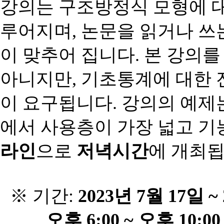
강의는
구조방정식
모형에
루어지며
,
논문을
읽거나
쓰
이
맞추어
집니다
.
본
강의를
아니지만
,
기초통계에
대한
이
요구됩니다
.
강의의
예제
에서
사용층이
가장
넓고
기
라인
으로
저녁시간
에
개최
※ 기간
:
2023
년
7
월
17
일
~ 
오후
6:00 ~
오후
10:00