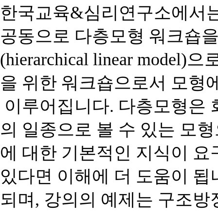
한국교육
&
심리연구소에서는
공동으로 다층모형 워크숍을
(hierarchical linear model)
으
을
위한
워크숍으로서
모형
이루어집니다
.
다층모형은
의
일종으로
볼
수
있는
모형
에
대한
기본적인
지식이
요
있다면
이해에
더
도움이
됩
되며
,
강의의
예제는
구조방