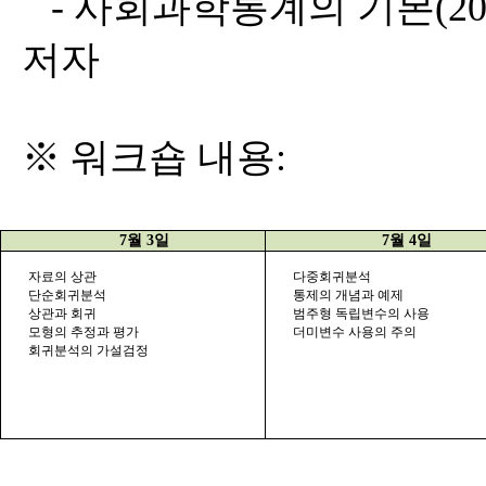
-
사회과학통계의 기본
(2
저자
※ 워크숍 내용
:
7
월
3
일
7
월
4
일
자료의 상관
다중회귀분석
단순회귀분석
통제의 개념과 예제
상관과 회귀
범주형 독립변수의 사용
모형의 추정과 평가
더미변수 사용의 주의
회귀분석의 가설검정