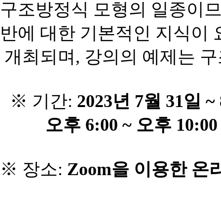
구조방정식
모형의
일종이
반에
대한
기본적인
지식이
개최되며
,
강의의
예제는
구
※ 기간
:
2023
년
7
월
31
일
~ 
오후
6:00 ~
오후
10:00
※ 장소
:
Zoom
을 이용한 온