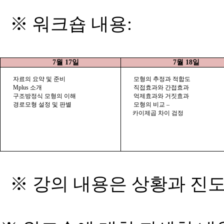
※ 워크숍 내용
:
7
월
17
일
7
월
18
일
자료의 요약 및 준비
모형의 추정과 적합도
Mplus
소개
직접효과와 간접효과
구조방정식 모형의 이해
억제효과와 거짓효과
경로모형 설정 및 판별
모형의 비교 –
카이제곱 차이 검정
※ 강의 내용은 상황과 진도