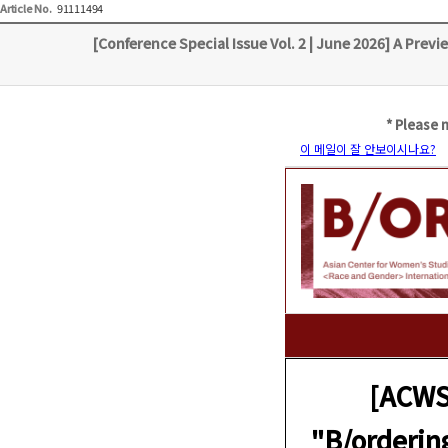
Article No.
91111494
[Conference Special Issue Vol. 2 | June 2026] A Pre
* Please 
이 메일이 잘 안보이시나요?
[ACW
"B/orderin