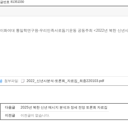
81351330
글번호
이화여대 통일학연구원-우리민족서로돕기운동 공동주최 <2022년 북한 신년사
첨부파일:
2022_신년사분석-토론회_자료집_최종220103.pdf
다음글
2025년 북한 신년 메시지 분석과 정세 전망 토론회 자료집
이전글
이전글이 없습니다.