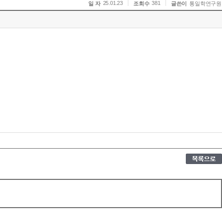
25.01.23
381
일 자
조회수
글쓴이
통일학연구원