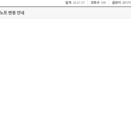
일 자
조회수
글쓴이
26.07.07
599
관리자
a_키노트 변동 안내