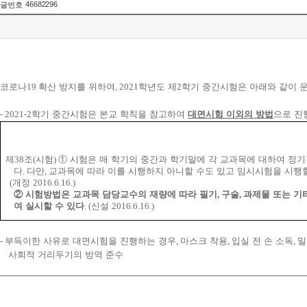
46682296
글번호
코로나
19
확산 방지를 위하여
, 2021
학년도 제
2
학기 중간시험은 아래와 같이 
- 2021-2
학기 중간시험은 본교 학칙을 참고하여
대면시험 이외의 방법
으로 진
제
38
조
(
시험
)
①
시험은 매 학기의 중간과 학기말에 각 교과목에 대하여 정
다
.
다만
,
교과목에 따라 이를 시행하지 아니할 수도 있고 임시시험을 시행
(
개정
2016.6.16.)
②
시험방법은
교과목 담당교수의 재량에 따라 필기
,
구술
,
과제물 또는 기
여 실시할 수 있다
. (
신설
2016.6.16.)
-
부득이한 사유로 대면시험을 진행하는 경우
,
마스크 착용
,
입실 전 손 소독
,
밀
사회적 거리두기의 방역 준수