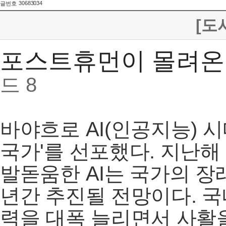
30683034
글번호
[도
포스트휴먼이 몰려
드 8
바야흐로 AI(인공지능) 시
국가'를 선포했다. 지난해 
발돋움한 AI는 국가의 장
년간 추진될 전망이다. 국
력을 대폭 늘리면서 사활을