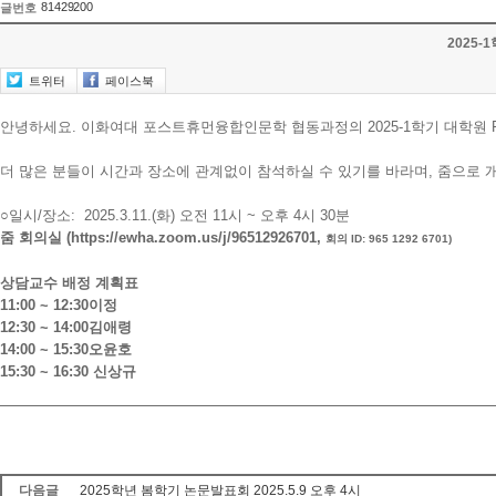
81429200
글번호
2025-1
트위터
페이스북
안녕하세요. 이화여대 포스트휴먼융합인문학 협동과정의 2025-1학기 대학원 F
더 많은 분들이 시간과 장소에 관계없이 참석하실 수 있기를 바라며, 줌으로 
○일시/장소: 2025.3.11.(화) 오전 11시 ~ 오후 4시 30분
줌 회의실 (https://ewha.zoom.us/j/96512926701,
회의 ID: 965 1292 6701)
상담교수 배정 계획표
11:00 ~ 12:30
이정
12:30 ~ 14:00
김애령
14:00 ~ 15:30
오윤호
15:30 ~ 16:30
신상규
다음글
2025학년 봄학기 논문발표회 2025.5.9 오후 4시