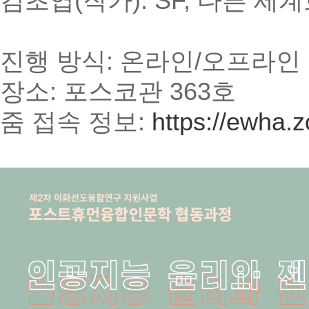
김초엽(작가): SF, 다른 세
진행 방식: 온라인/오프라인
장소: 포스코관 363호
줌 접속 정보:
https://ewha.