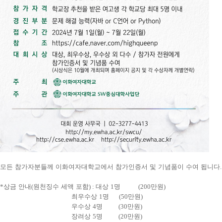
모든 참가자분들께 이화여자대학교에서 참가인증서 및 기념품이 수여 됩니다
.
*
상금 안내
(
원천징수 세액 포함
) :
대상
1
명
(200
만원
)
최우수상
1
명
(50
만원
)
우수상
4
명
(30
만원
)
장려상
5
명
(20
만원
)