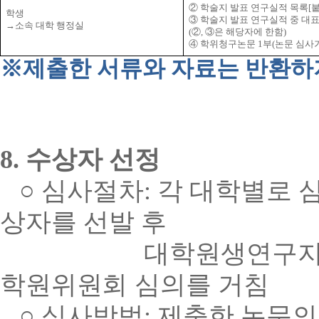
②
학술지 발표 연구실적 목록
[
학생
③
학술지 발표 연구실적 중 대
→
소속 대학 행정실
(
②
,
③
은 해당자에 한함
)
④
학위청구논문
1
부
(
논문 심사
※
제출한 서류와 자료는 반환하
8.
수상자 선정
○
심사절차
:
각 대학별로 
상자를 선발 후
대학원생연구지원
학원
위원회
심의를 거침
○
심사방법
:
제출한 논문의