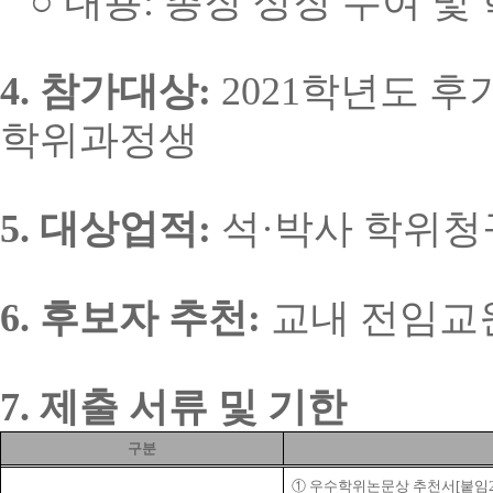
○
내용
:
총장 상장 수여 및
4.
참가대상
:
2021
학년도 후
학위과정생
5.
대상업적
:
석
·
박사 학위청
6.
후보자 추천
:
교내 전임교
7.
제출 서류 및 기한
구분
①
우수학위논문상 추천서
[
붙임