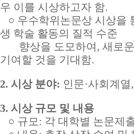
우 이를 시상하고자 함
.
○
우수학위논문상 시상을 
생 학술 활동의 질적 수준
향상을 도모하여
,
새로운
기여할 것을 기대함
.
2.
시상 분야
:
인문
·
사회계열
3.
시상 규모 및 내용
○
규모
:
각 대학별 논문제