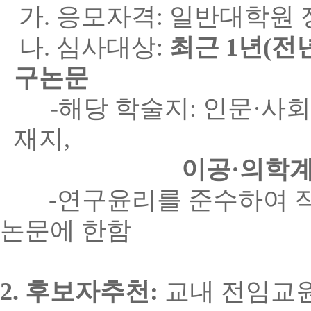
가
.
응모자격
:
일반대학원 
나
.
심사대상
:
최근
1
년
(
전
구논문
-
해당 학술지
:
인문
·
사회
재지
,
이공
·
의학
-
연구윤리를 준수하여 
논문에 한함
2.
후보자추천
:
교내 전임교