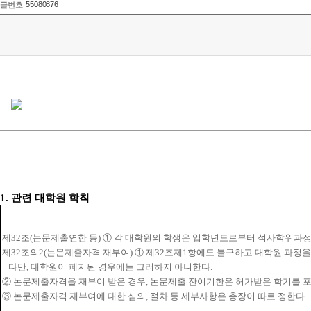
55080876
글번호
1.
관련 대학원 학칙
제
32
조
(
논문제출연한 등
)
①
각 대학원의 학생은 입학년도로부터 석사학위과
제
32
조의
2(
논문제출자격 재부여
)
①
제
32
조제
1
항에도 불구하고 대학원 과정
다만
,
대학원이 폐지된 경우에는 그러하지 아니한다
.
②
논문제출자격을 재부여 받은 경우
,
논문제출 잔여기한은 허가받은 학기를 
③
논문제출자격 재부여에 대한 심의
,
절차 등 세부사항은 총장이 따로 정한다
.