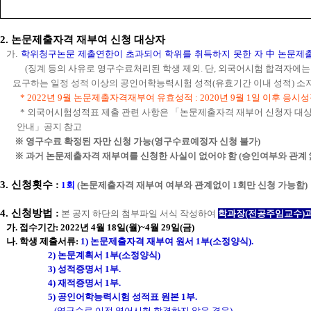
2.
논문제출자격 재부여 신청 대상자
가
.
학위청구논문 제출연한이 초과되어 학위를 취득하지 못한 자 中 논문제출
(
징계 등의 사유로 영구수료처리된 학생 제외.
단
,
외국어시험 합격자에는
요구
하는 일정 성적 이상의 공인어학능력시험 성적
(
유효기간 이내 성적
)
소
* 2022
년
9
월 논문제출자격재부여 유효성적
: 2020
년
9
월
1
일 이후 응시
*
외국어시험성적표 제출 관련 사항은
「논문제출자격 재부어 신청자 대
안내
」공지
참고
※
영구수료 확정된 자만 신청 가능(영구수료예정자 신청 불가)
※ 과거 논문제출자격 재부여를 신청한 사실이 없어야 함 (승인여부와 관계 
3.
신청횟수
:
1
회
(
논문제출자격 재부여 여부와 관계없이
1
회만 신청 가능함
)
4. 신청방법 :
본 공지 하단의 첨부파일 서식 작성하여
학과장(전공주임교수)과
가. 접수기간: 2022년 4월 18일(월)~4월 29일(금)
나. 학생 제출서류:
1) 논문제출자격 재부여 원서 1부(소정양식).
2) 논문계획서 1부(소정양식)
3) 성적증명서 1부.
4) 재적증명서 1부.
5) 공인어학능력시험 성적표 원본 1부.
(영구수료 이전 영어시험 합격하지 않은 경우)