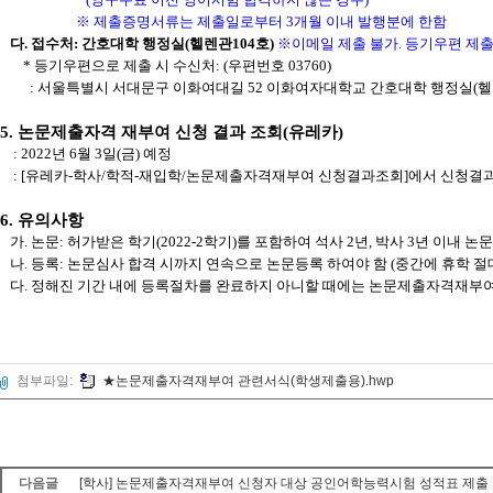
※ 제출증명서류는 제출일로부터 3개월 이내 발행분에 한함
다. 접수처: 간호대학 행정실(헬렌관104호)
※이메일 제출 불가. 등기우편 제
* 등기우편으로 제출 시 수신처: (우편번호 03760)
: 서울특별시 서대문구 이화여대길 52 이화여자대학교 간호대학 행정실(헬렌
5. 논문제출자격 재부여 신청 결과 조회(유레카)
: 2022년 6월 3일(금) 예정
: [유레카-학사/학적-재입학/논문제출자격재부여 신청결과조회]에서 신청결과
6. 유의사항
가. 논문: 허가받은 학기(2022-2학기)를 포함하여 석사 2년, 박사 3년 이내 
나. 등록: 논문심사 합격 시까지 연속으로 논문등록 하여야 함 (중간에 휴학 절
다. 정해진 기간 내에 등록절차를 완료하지 아니할 때에는 논문제출자격재부여
첨부파일:
★논문제출자격재부여 관련서식(학생제출용).hwp
다음글
[학사] 논문제출자격재부여 신청자 대상 공인어학능력시험 성적표 제출 안내