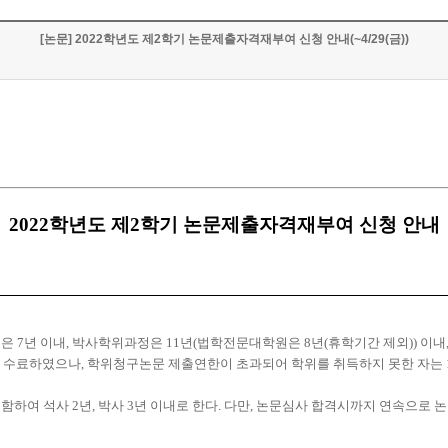
[논문] 2022학년도 제2학기 논문제출자격재부여 신청 안내(~4/29(금))
2022학년도 제2학기 논문제출자격재부여 신청 안내
정은
7
년 이내
,
박사학위과정은
11
년
(
법학전문대학원은
8
년
(
휴학기간 제외
))
이내
을 수료하였으나
,
학위청구논문 제출연한이 초과되어 학위를 취득하지 못한 자는
포함하여 석사
2
년
,
박사
3
년 이내로 한다
.
다만
,
논문심사 합격시까지 연속으로 논