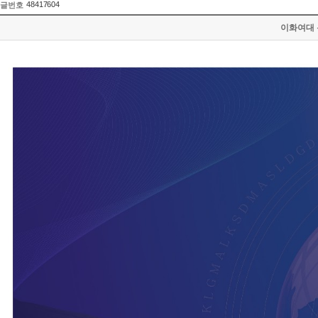
48417604
글번호
이화여대 