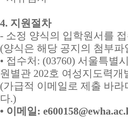
4.
지원절차
-
소정 양식의 입학원서를 접
(
양식은 해당 공지의 첨부파
•
접수처
: (03760)
서울특별시
원별관
202
호 여성지도력개
(
가급적 이메일로 제출 바라
다
.)
•
이메일
: e600158@ewha.ac.