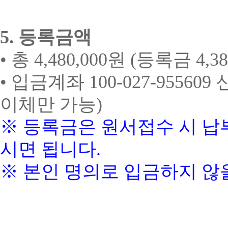
5.
등록금액
•
총
4,480,000
원
(
등록금
4,3
•
입금계좌
100-027-955609
이체만 가능
)
※
등록금은 원서접수 시 납
시면 됩니다
.
※
본인 명의로 입금하지 않