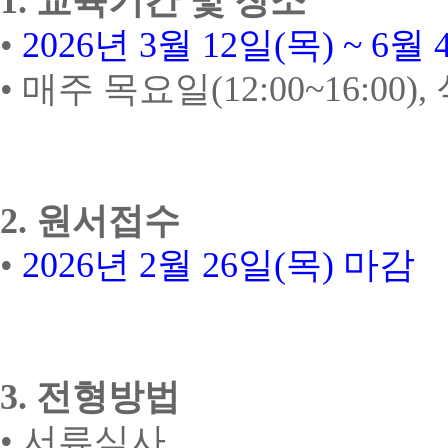
1.
교육기간 및 장소
•
2026
년
3
월
12
일
(
목
) ~ 6
월
•
매주 목요일
(12:00~16:00),
2.
원서접수
•
2026
년
2
월
26
일
(
목
)
마감
3.
전형방법
•
서류심사