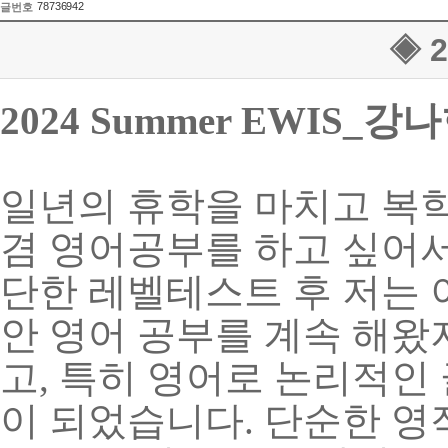
78736942
글번호
◈ 
2024 Summer EWIS_
강나
일년의 휴학을 마치고 복
겸 영어공부를 하고 싶어
단한 레벨테스트 후 저는
안 영어 공부를 계속 해왔
고
,
특히 영어로 논리적인 
이 되었습니다
.
단순한 영