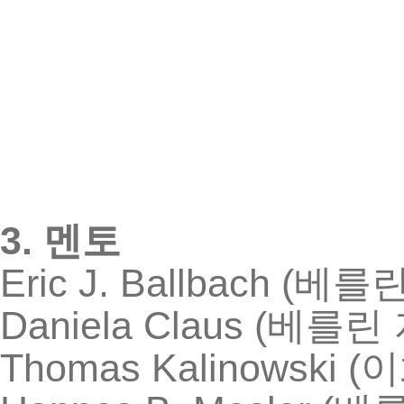
3.
멘토
Eric J. Ballbach (
베를
Daniela Claus (
베를린
Thomas Kalinowski (
이