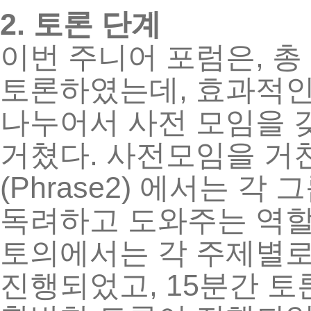
2.
토론
단계
,
이번
주니어
포럼은
총
,
토론하였는데
효과적
나누어서
사전
모임을
.
거쳤다
사전모임을
거
(Phrase2)
에서는
각
그
독려하고
도와주는
역
토의에서는
각
주제별
, 15
진행되었고
분간
토