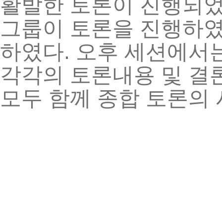
활발한
토론이
진행되
그룹이
토론을
진행하
.
하였다
오후
세션에서
각각의
토론내용
및
결
모두
함께
종합
토론의