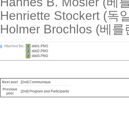
Hannes B. Mosler (
베
Henriette Stockert (
독
Holmer Brochlos (
베를
Attached file:
ddd1.PNG
ddd2.PNG
ddd3.PNG
Next post
[2nd] Communique
Previous
[2nd] Program and Participants
post