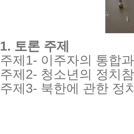
1.
토론
주제
1-
주제
이주자의
통합
2-
주제
청소년의
정치
3-
주제
북한에
관한
정