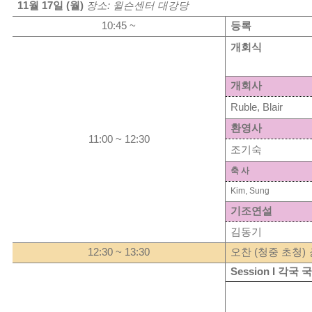
11
월
17
일
(
월
)
장소
:
윌슨센터
대강당
10:45 ~
등록
개회식
개회사
Ruble, Blair
환영사
11:00 ~ 12:30
조기숙
축
사
Kim, Sung
기조연설
김동기
12:30 ~ 13:30
오찬
(
청중
초청
)
Session I
각국