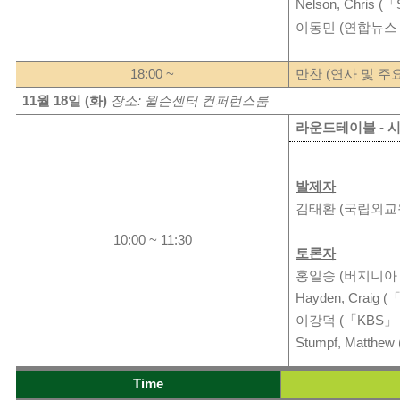
Nelson, Chris (
「
이동민
(
연합뉴스
18:00 ~
만찬
(
연사
및
주
11
월
18
일
(
화
)
장소
:
윌슨센터
컨퍼런스룸
라운드테이블
-
발제자
김태환
(
국립외교
10:00 ~ 11:30
토론자
홍일송
(
버지니아
Hayden, Craig (
이강덕
(
「
KBS
」
Stumpf, Matthew 
Time