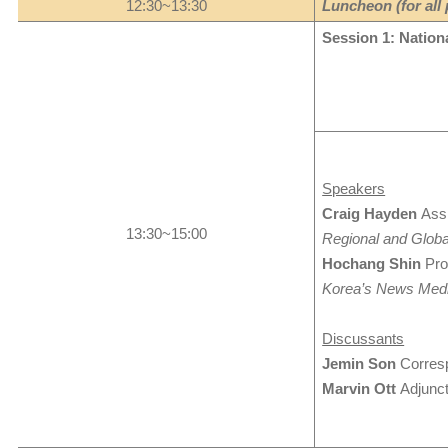
12:30~13:30
Luncheon (for all 
Session 1: Nationa
Speakers
Craig Hayden
Assi
13:30~15:00
Regional and Glob
Hochang Shin
Pro
Korea
’
s News Medi
Discussants
Jemin Son
Corres
Marvin Ott
Adjunct