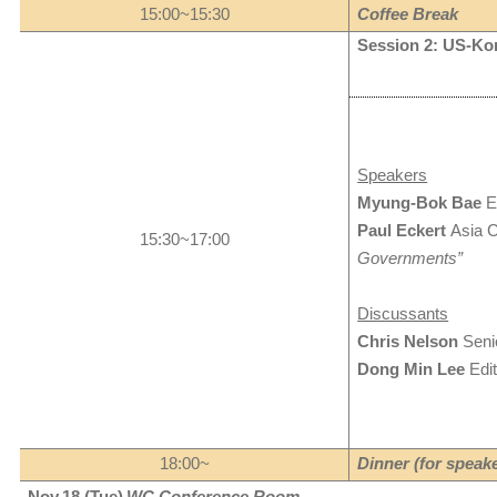
15:00~15:30
Coffee Break
Session 2: US-Kor
Speakers
Myung-Bok Bae
E
Paul Eckert
Asia 
15:30~17:00
Governments
”
Discussants
Chris Nelson
Seni
Dong Min Lee
Edit
18:00~
Dinner (for speak