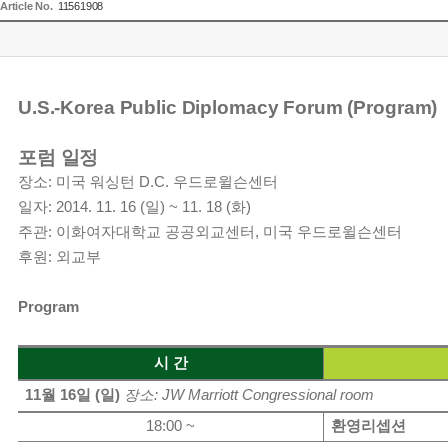
Article No.
11561908
U.S.-Korea Public Diplomacy Forum (Program)
포럼
일정
장소
:
미국
워싱턴
D.C.
우드로윌슨센터
일자
: 2014. 11. 16 (
일
) ~ 11. 18 (
화
)
주관
:
이화여자대학교
공공외교센터
,
미국
우드로윌슨센터
후원
:
외교부
Program
시
간
11
월
16
일
(
일
)
장소
: JW Marriott Congressional room
18:00 ~
환영리셉션