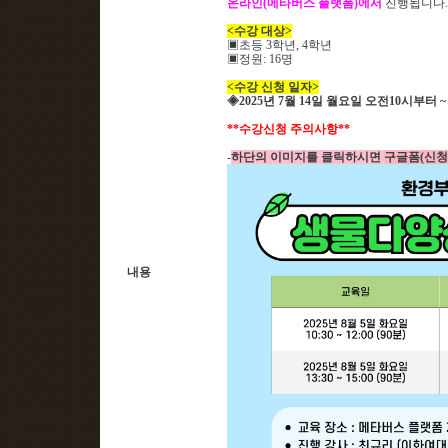
온라인(메타버스 플랫폼)에서
진행됩니다
.
<
수강 대상
>
▣
초등 3
학년
, 4
학년
▣
정원
: 16
명
<
수강 신청 일자
>
◈
2025
년 7
월 14
일 월요일 오전
10
시부터
~
**
수강신청 주의사항
**
-
하단의 이미지를 클릭하시면
구글폼(신청
내용