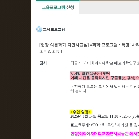
교육프로그램
[현장 여름학기 자연사교실] #과학 프로그램 : 특명! 사라진
초등 3, 초등 4
강사
최규리 / 이화여자대학교 에코과학연구소
7/14일 오전 10:00시부터
아래 사진을 클릭하시면 구글폼(신청서)으
ㆍ
전류가 흐르는 도선에서 발생하는 현상
해 봅니다
.
<
수업 일정
>
2025
년 8
월 14
일 목요일 11
:30 ~ 12:45 (75
▣
교육주제
: #CQ과학
: 특명! 사라진 물 
현장
(
이화여자대학교 자연사박물관
)
에서