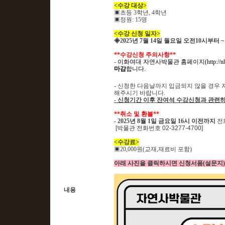
<
수강 대상
>
▣
초등 3
학년
, 4
학년
▣
정원
: 15
명
<
수강 신청 일자
>
◈
2025
년 7
월 14
일 월요일 오전
10
시부터
~
**
수강신청 주의사항
**
-
이화여대 자연사박물관 홈페이지
(http://
마감
합니다
.
-
신청한 다음날까지 입금되지 않을 경우 
해주시기 바랍니다
.
-
신청기간 이후 잔여석 수강신청과 관련하
**
취소 및 환불
**
- 2025
년 8
월 1
일 금요일
16
시 이전까지
전
[박물관 전화번호 02-3277-4700]
<
수강료
>
▣
20,000
원
(
교재
,
재료비 포함
)
아래 사진을 클릭하시면 신청서폼(설문지)
내용